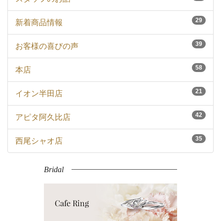
29
新着商品情報
39
お客様の喜びの声
58
本店
21
イオン半田店
42
アピタ阿久比店
35
西尾シャオ店
Bridal